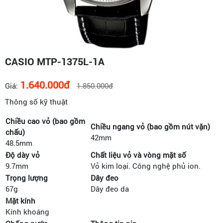
CASIO MTP-1375L-1A
1.640.000đ
Giá:
1.850.000đ
Thông số kỹ thuật
Chiều cao vỏ (bao gồm
Chiều ngang vỏ (bao gồm nút vặn)
chấu)
42mm
48.5mm
Độ dày vỏ
Chất liệu vỏ và vòng mặt số
9.7mm
Vỏ kim loại. Công nghệ phủ ion.
Trọng lượng
Dây đeo
67g
Dây đeo da
Mặt kính
Kính khoáng